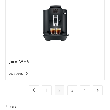
Jura WE6
Lees Verder
1
2
3
4
Filters