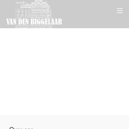
Voeg je koptekst
hier toe