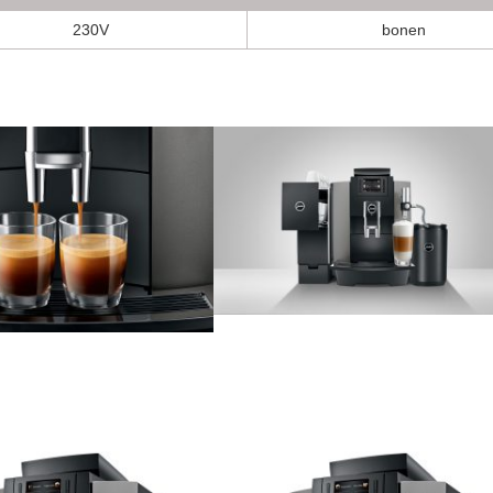
230V
bonen