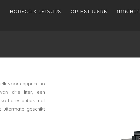
HORECA & LEISURE
OP HET WERK
MACHIN
melk voor cappuccino
an drie liter, een
koffieresidubak met
 uitermate geschikt