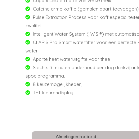
Cappuccino en Latte van verse melk
Cafeïne arme koffie (gemalen apart toevoegen)
Pulse Extraction Process voor koffiespecialiteite
kwaliteit.
Intelligent Water System (I.W.S.®) met automatisc
CLARIS Pro Smart waterfilter voor een perfecte k
water
Aparte heet wateruitgifte voor thee
Slechts 3 minuten onderhoud per dag dankzij au
spoelprogramma,
8 keuzemogelijkheden,
TFT kleurendisplay
Afmetingen h x b x d